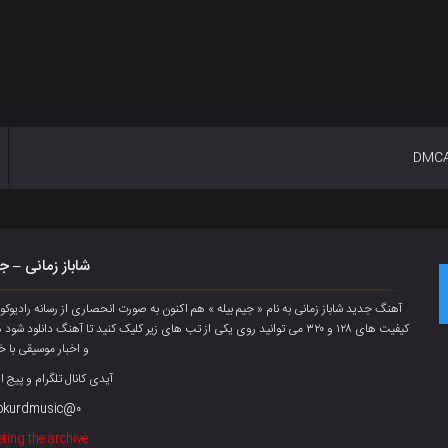
DMC
شاباز زمانی – ج
آهنگ جدید شاباز زمانی به نام « جیم بیلە » هم اکنون به صورت انحصاری از رسانه راد
کیفیت های ۱۲۸ و ۳۲۰ می توانید روی یکی از تب های زیر کلیک کنید تا آهنگ دان
و اخبار موسیقی با خ
آیدی کانال تلگرام و پیج ا
okurdmusic@۰
ting the archive