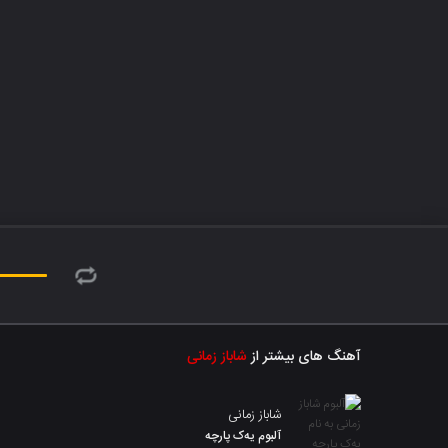
آهنگ های بیشتر از
شاباز زمانی
شاباز زمانی
آلبوم یەک پارچە