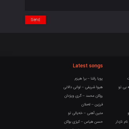
Send
Latest songs
ت
پویا راشا – برا هیزم
 بی تو
هیوا شریفی – لوانی دالانی
روکان محمد – گری ویژدان
فرزین – لەملان
متین آهنی – خەیالی تو
 نازدار
حسن هیاس – کیژی بوکان