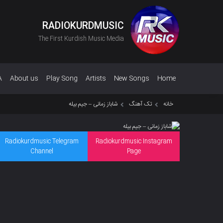
RADIOKURDMUSIC
The First Kurdish Music Media
A
About us
Play Song
Artists
New Songs
Home
خانه
تک آهنگ
شاباز زمانی – جیم بیلە
Radiokurdmusic Telegram
Radiokurdmusic Instagram
Channel
Page