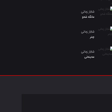
شاباز زمانی
مانگە شەو
شاباز زمانی
چتر
شاباز زمانی
مەینەتی