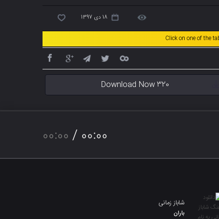
18 دی 1397
Click on one of the t
Download Now 320
00:00
/
00:00
شاباز زمانی
باران