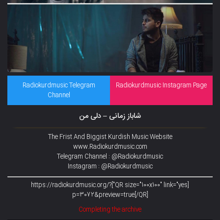
Radiokurdmusic Telegram
Radiokurdmusic Instagram Page
Channel
شاباز زمانی – دلی من
The Frist And Biggist Kurdish Music Website
www.Radiokurdmusic.com
Telegram Channel : @Radiokurdmusic
Instagram : @Radiokurdmusic
[QR size="100x100" link="yes"]https://radiokurdmusic.org/?
p=3072&preview=true[/QR]
Completing the archive