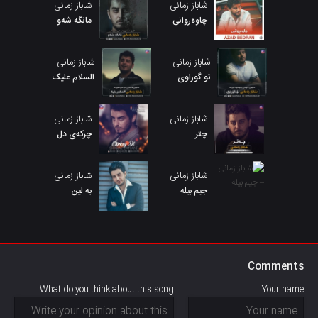
شاباز زمانی
شاباز زمانی
چاوەروانی
مانگە شەو
شاباز زمانی
شاباز زمانی
تو گوراوی
السلام علیک
شاباز زمانی
شاباز زمانی
چتر
چرکەی دل
شاباز زمانی
شاباز زمانی
جیم بیلە
به لین
Comments
What do you think about this song
Your name