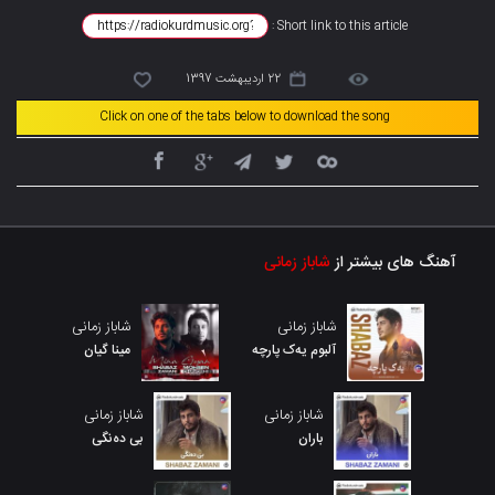
Short link to this article :
22 اردیبهشت 1397
Click on one of the tabs below to download the song
آهنگ های بیشتر از
شاباز زمانی
شاباز زمانی
شاباز زمانی
آلبوم یەک پارچە
مینا گیان
شاباز زمانی
شاباز زمانی
باران
بی دەنگی