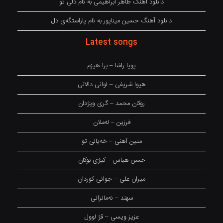
دانلود آهنگ طاهر ابراهیمی به نام دلی تو
دانلود آهنگ حسین میناپور به نام پاراستگەی دل
Latest songs
پویا راشا – برا هیزم
هیوا شریفی – لوانی دالانی
روکان محمد – گری ویژدان
فرزین – لەملان
متین آهنی – خەیالی تو
حسن هیاس – کیژی بوکان
میران علی – جوانی کوردان
سهند – نەمانزانی
عزیز ویسی – قژ لوول