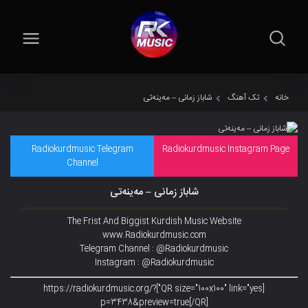
خانه
تک آهنگ
شاباز زمانی – مەینەتی
Radiokurdmusic Telegram
Radiokurdmusic Instagram Page
Channel
شاباز زمانی – مەینەتی
The Frist And Biggist Kurdish Music Website
www.Radiokurdmusic.com
Telegram Channel : @Radiokurdmusic
Instagram : @Radiokurdmusic
[QR size="100x100" link="yes"]https://radiokurdmusic.org/?
p=3438&preview=true[/QR]