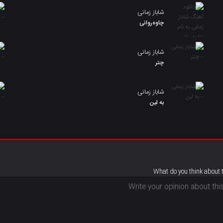
شاباز زمانی
چاوەروانی
شاباز زمانی
چتر
شاباز زمانی
به لین
What do you think about 