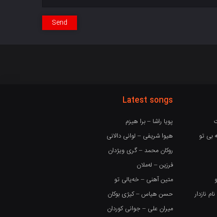
Send
Latest songs
ت
پویا راشا – برا هیزم
 بی تو
هیوا شریفی – لوانی دالانی
روکان محمد – گری ویژدان
فرزین – لەملان
متین آهنی – خەیالی تو
 نازدار
حسن هیاس – کیژی بوکان
میران علی – جوانی کوردان