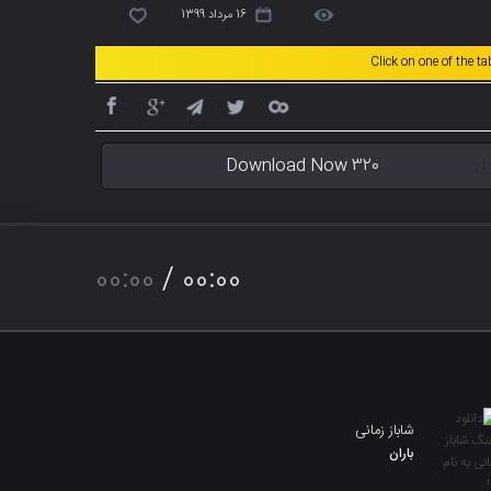
16 مرداد 1399
Click on one of the t
Download Now 320
00:00
/
00:00
شاباز زمانی
باران