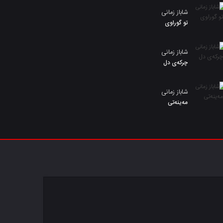
شاباز زمانی
تو گوراوی
شاباز زمانی
چرکەی دل
شاباز زمانی
مەینەتی