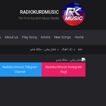
RADIOKURDMUSIC
The First Kurdish Music Media
A
About us
Play Song
Artists
New Songs
Home
خانه
تک آهنگ
شاباز زمانی – مانگە شەو
Radiokurdmusic Telegram
Radiokurdmusic Instagram
Channel
Page