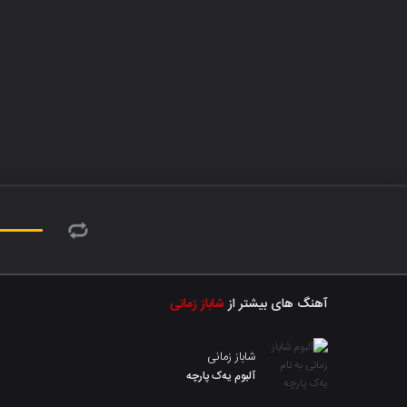
آهنگ های بیشتر از
شاباز زمانی
شاباز زمانی
آلبوم یەک پارچە