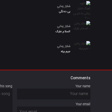
شاباز زمانی
بی دەنگی
شاباز زمانی
السلام علیک
شاباز زمانی
جیم بیلە
Comments
this song
Your name
Your email