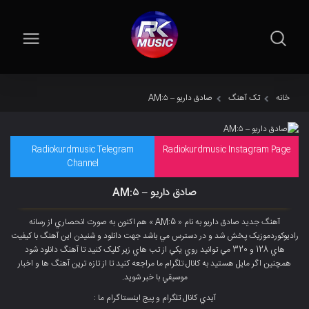
خانه
تک آهنگ
صادق داریو – ۵:AM
Radiokurdmusic Telegram
Radiokurdmusic Instagram Page
Channel
صادق داریو – ۵:AM
آهنگ جديد صادق داریو به نام « 5:AM » هم اکنون به صورت انحصاري از رسانه
راديوکوردموزيک پخش شد و در دسترس مي باشد جهت دانلود و شنيدن اين آهنگ با کيفيت
هاي 128 و 320 مي توانيد روي يکي از تب هاي زير کليک کنيد تا آهنگ دانلود شود
همچنين اگر مايل هستيد به کانال تلگرام ما مراجعه کنيد تا از تازه ترين آهنگ ها و اخبار
موسيقي با خبر شويد.
آيدي کانال تلگرام و پيج اينستاگرام ما :