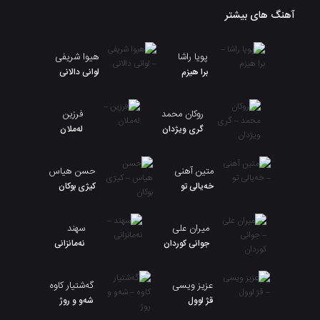
آهنگ های بیشتر
پویا راشا
هیوا شریفی
برا هیزم
لوانی دالانی
روکان محمد
فرزین
گری ویژدان
لەملان
متین آهنی
حسن هیاس
خەیالی تو
کیژی بوکان
میران علی
سهند
جوانی کوردان
نەمانزانی
عزیز ویسی
گەشتیار کاوە
قژ لوول
شەو و روژ