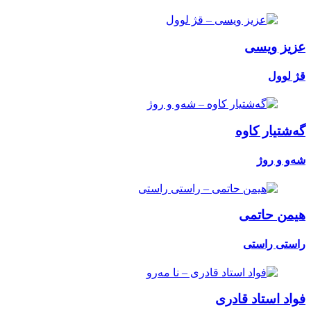
عزیز ویسی
قژ لوول
گەشتیار کاوە
شەو و روژ
هیمن حاتمی
راستی راستی
فواد استاد قادری