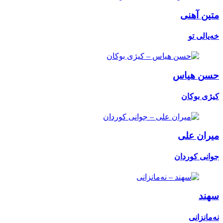
متین آهنی
خەیالی تو
حسن هیاس
کیژی بوکان
میران علی
جوانی کوردان
سهند
نەمانزانی