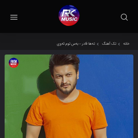
خانه
تک آهنگ
تەها قادر – بەس توم ئەوی