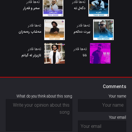
تەها قادر
تەها قادر
دگەل تە
سەبر و قەرار
تەها قادر
تەها قادر
بیرت دەکەم
مەشاپ رەمەزان
تەها قادر
تەها قادر
نانا
ئازیزتر لە گیانم
Comments
What do you think about this song
Your name
Your email