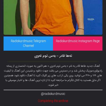
Radiokurdmusic Telegram
Radiokurdmusic Instagram Page
Channel
تەها قادر – بەس توم ئەوی
آهنگ جدید طاها قادر به نام « بەس توم ئەوی » هم اکنون به صورت انحصاری از رسانه
رادیوکوردموزیک پخش شد و در دسترس می باشد جهت دانلود و شنیدن این آهنگ با کیفیت
های ۱۲۸ و ۳۲۰ می توانید روی یکی از تب های زیر کلیک کنید تا آهنگ دانلود شود همچنین
اگر مایل هستید به کانال تلگرام ما مراجعه کنید تا از تازه ترین آهنگ ها و اخبار موسیقی با
خبر شوید.
radiokurdmusic@
Completing the archive