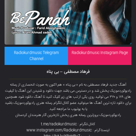
Radiokurdmusic Telegram
Radiokurdmusic Instagram Page
Channel
فرهاد مصطفی – بی پناه
آهنگ جدید
فرهاد مصطفی
به نام « بی پناه » هم اکنون به صورت انحصاری از رسانه
رادیوکوردموزیک پخش شد و در دسترس می باشد جهت دانلود و شنیدن این آهنگ با کیفیت
های ۱۲۸ و ۳۲۰ می توانید روی یکی از تب های زیر کلیک کنید تا آهنگ دانلود شود همچنین
برای دانلود تازه ترین آهنگ ها میتوانید عضو
کانال تلگرام
رسانه هنری رادیوکوردموزیک باشید
یا به یوتیوب ما مراجعه کنید.
رادیوکوردموزیک بروزترین رسانه هنری پخش تازەترین آثار هنرمندان کردستان
کانال تلگرام : t.me/radiokurdmusic
اینستاگرام : www.instagram.com/Radiokurdmusic