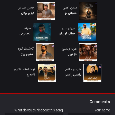
متین آهنی
حسن هیاس
خەیالی تو
کیژی بوکان
میران علی
سهند
جوانی کوردان
نەمانزانی
عزیز ویسی
گەشتیار کاوە
قژ لوول
شەو و روژ
هیمن حاتمی
فواد استاد قادری
راستی راستی
نا مەرو
Comments
What do you think about this song
Your name