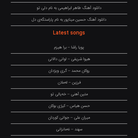
دانلود آهنگ طاهر ابراهیمی به نام دلی تو
دانلود آهنگ حسین میناپور به نام پاراستگەی دل
Latest songs
پویا راشا – برا هیزم
هیوا شریفی – لوانی دالانی
روکان محمد – گری ویژدان
فرزین – لەملان
متین آهنی – خەیالی تو
حسن هیاس – کیژی بوکان
میران علی – جوانی کوردان
سهند – نەمانزانی