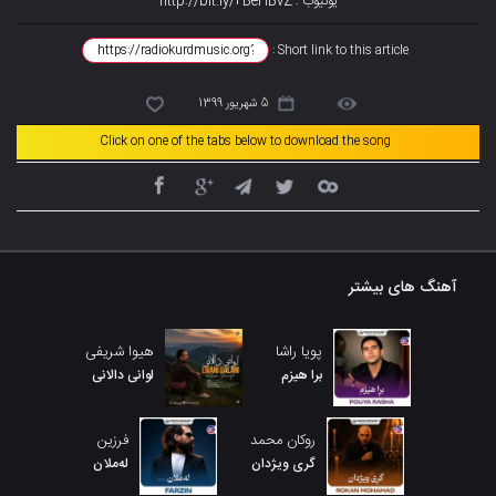
یوتیوب : http://bit.ly/2BeHBvZ
Short link to this article :
5 شهریور 1399
Click on one of the tabs below to download the song
آهنگ های بیشتر
پویا راشا
هیوا شریفی
برا هیزم
لوانی دالانی
روکان محمد
فرزین
گری ویژدان
لەملان