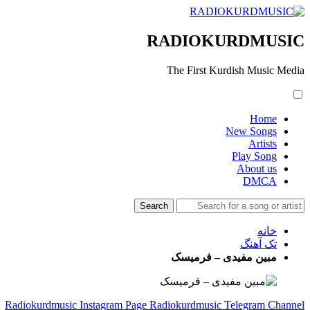
RADIOKURDMUSIC
The First Kurdish Music Media
Home
New Songs
Artists
Play Song
About us
DMCA
خانه
تک آهنگ
مبین مفیدی – فرمیسک
Radiokurdmusic Instagram Page
Radiokurdmusic Telegram Channel