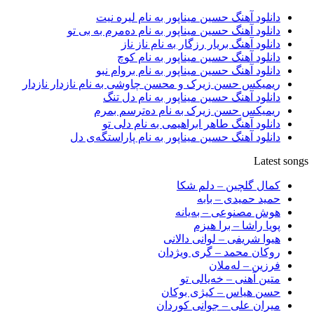
دانلود آهنگ حسین میناپور به نام لیره نیت
دانلود آهنگ حسین میناپور به نام دەمرم بە بی تو
دانلود آهنگ بریار رزگار به نام ناز ناز
دانلود آهنگ حسین میناپور به نام کوچ
دانلود آهنگ حسین میناپور به نام بروام نبو
ریمیکس حسن زیرک و محسن چاوشی به نام نازدار نازدار
دانلود آهنگ حسین میناپور به نام دل تنگ
ریمیکس حسن زیرک به نام دەترسم بمرم
دانلود آهنگ طاهر ابراهیمی به نام دلی تو
دانلود آهنگ حسین میناپور به نام پاراستگەی دل
Latest songs
کمال گلچین – دلم شکا
حمید حمیدی – بابه
هوش مصنوعی – بەیانە
پویا راشا – برا هیزم
هیوا شریفی – لوانی دالانی
روکان محمد – گری ویژدان
فرزین – لەملان
متین آهنی – خەیالی تو
حسن هیاس – کیژی بوکان
میران علی – جوانی کوردان