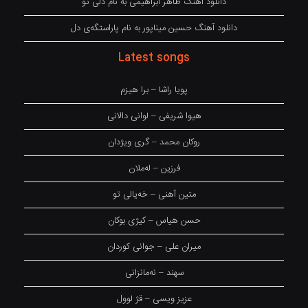
دانلود آهنگ طاهر ابراهیمی به نام دلی تو
دانلود آهنگ حسین میناپور به نام پاراستگەی دل
Latest songs
پویا راشا – برا هیزم
هیوا شریفی – لوانی دالانی
روکان محمد – گری ویژدان
فرزین – لەملان
متین آهنی – خەیالی تو
حسن هیاس – کیژی بوکان
میران علی – جوانی کوردان
سهند – نەمانزانی
عزیز ویسی – قژ لوول