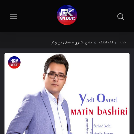
خانه
تک آهنگ
متین بشیری – بەینی من و تو