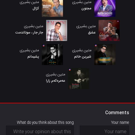
متین بشیری
متین بشیری
مجنون
کژال
متین بشیری
متین بشیری
عشق
جار جار ، سوتاندمت
متین بشیری
متین بشیری
شیرین خانم
پشیمانم
متین بشیری
عەمرەکەم زارا
Comments
What do you think about this song
Your name