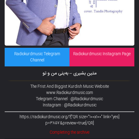
Radiokurdmusic Telegram
Radiokurdmusic Instagram Page
Channel
متین بشیری – بەینی من و تو
The Frist And Biggist Kurdish Music Website
www.Radiokurdmusic.com
Telegram Channel : @Radiokurdmusic
Instagram : @Radiokurdmusic
[QR size="100x100" link="yes"]https://radiokurdmusic.org/?
p=3857&preview=true[/QR]
Completing the archive