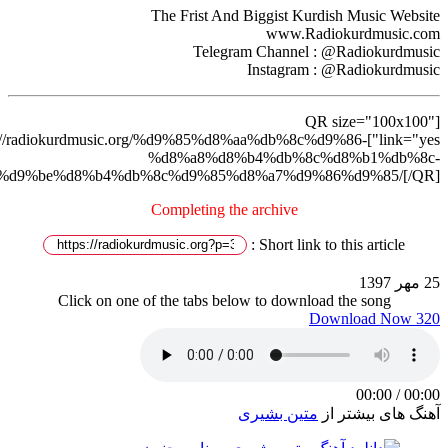
The Frist And Biggist Kurdish Music We
www.Radiokurdmusic
Telegram Channel : @Radiokurdm
Instagram : @Radiokurdm
[QR size="100x
link="yes"]https://radiokurdmusic.org/%d9%85%d8%aa%db%8c%d9%86-
%d8%a8%d8%b4%db%8c%d8%b1%db%
%d9%be%d8%b4%db%8c%d9%85%d8%a7%d9%86%d9%85/[
Completing the archive
Short link to this article :
Click on one of the tabs below to download the song
Download Now
00:00
/
0
 های بیشتر از
متین بشیری