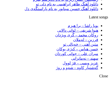
دانلود آهنگ طاهر ابراهیمی به نام دلی تو
دانلود آهنگ حسین میناپور به نام پاراستگەی دل
Latest 
پویا راشا – برا هیزم
هیوا شریفی – لوانی دالانی
روکان محمد – گری ویژدان
فرزین – لەملان
متین آهنی – خەیالی تو
حسن هیاس – کیژی بوکان
میران علی – جوانی کوردان
سهند – نەمانزانی
عزیز ویسی – قژ لوول
گەشتیار کاوە – شەو و روژ
C