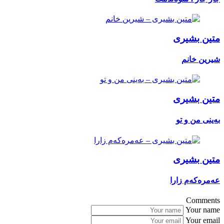
ن بشیری
ن خانم
ن بشیری
 من و تو
ن بشیری
ەکەم زارا
Comm
Your 
Your 