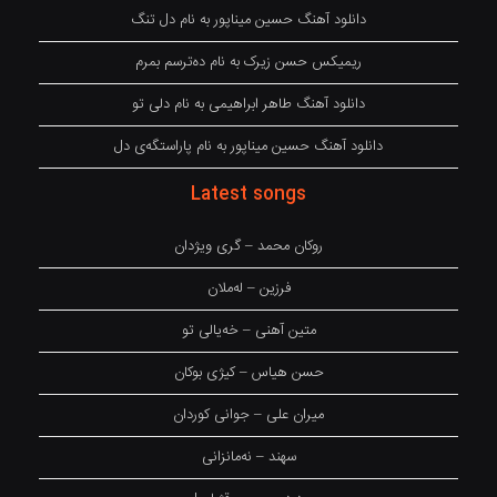
دانلود آهنگ حسین میناپور به نام دل تنگ
ریمیکس حسن زیرک به نام دەترسم بمرم
دانلود آهنگ طاهر ابراهیمی به نام دلی تو
دانلود آهنگ حسین میناپور به نام پاراستگەی دل
Latest songs
روکان محمد – گری ویژدان
فرزین – لەملان
متین آهنی – خەیالی تو
حسن هیاس – کیژی بوکان
میران علی – جوانی کوردان
سهند – نەمانزانی