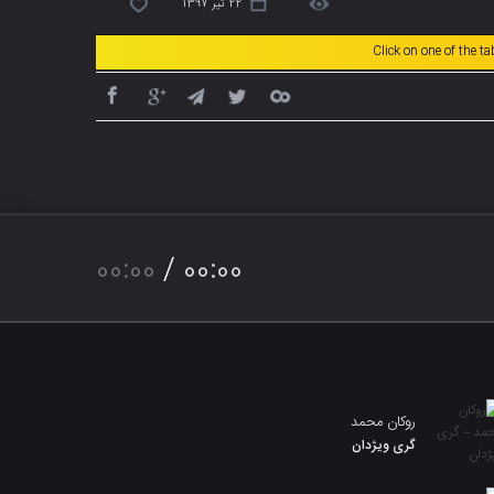
22 تیر 1397
Click on one of the t
00:00
/
00:00
روکان محمد
گری ویژدان