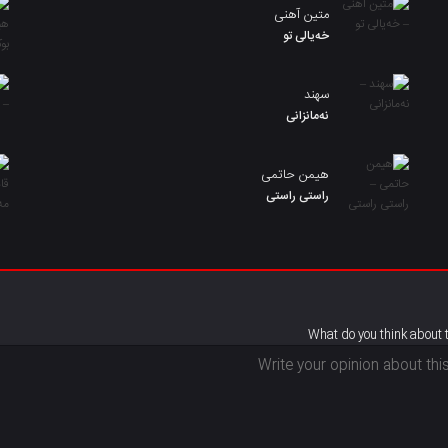
متین آهنی
خەیالی تو
سهند
نەمانزانی
هیمن حاتمی
راستی راستی
What do you think about 