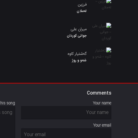
فرزین
لەملان
میران علی
جوانی کوردان
گەشتیار کاوە
شەو و روژ
Comments
this song
Your name
Your email