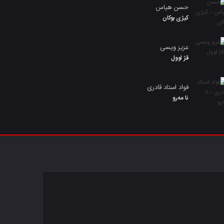
حسن هیاس
کیژی بوکان
عزیز ویسی
قژ لوول
فواد استاد قادری
نا مەرو