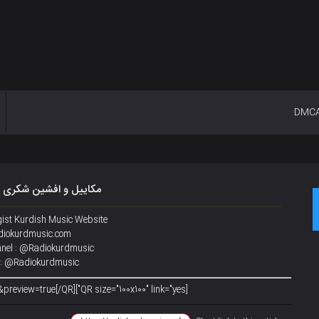
DMC
مکاییل و افشین شکری 
gist Kurdish Music Website
iokurdmusic.com
nel : @Radiokurdmusic
 : @Radiokurdmusic
[QR size="100x100" link="yes"]https://radiokurdmusic.org/?p=3342&preview=true[/QR]