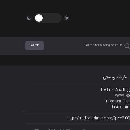
– خوشه ویستی
The Frist And Big
www.Rad
Telegram Chan
Instagram