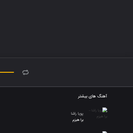
آهنگ های بیشتر
پویا راشا
برا هیزم