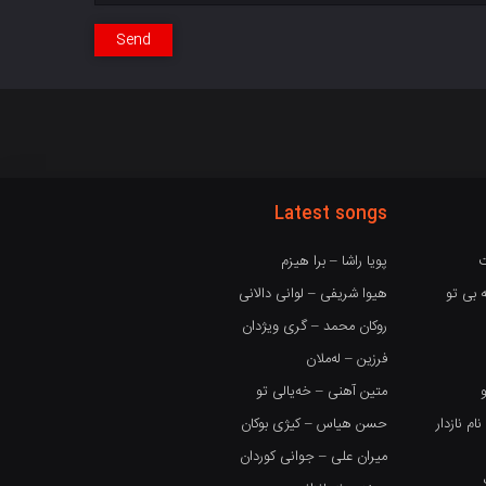
Send
Latest songs
ت
پویا راشا – برا هیزم
 بی تو
هیوا شریفی – لوانی دالانی
روکان محمد – گری ویژدان
فرزین – لەملان
متین آهنی – خەیالی تو
 نازدار
حسن هیاس – کیژی بوکان
میران علی – جوانی کوردان