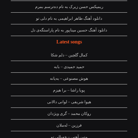
ریمیکس حسن زیرک به نام دەترسم بمرم
دانلود آهنگ طاهر ابراهیمی به نام دلی تو
دانلود آهنگ حسین میناپور به نام پاراستگەی دل
Latest songs
کمال گلچین – دلم شکا
حمید حمیدی – بابه
هوش مصنوعی – بەیانە
پویا راشا – برا هیزم
هیوا شریفی – لوانی دالانی
روکان محمد – گری ویژدان
فرزین – لەملان
متین آهنی – خەیالی تو