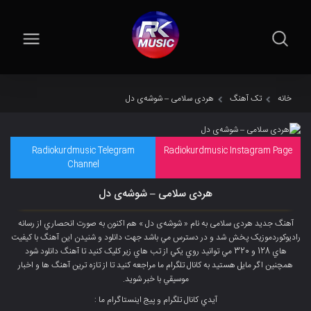
خانه
تک آهنگ
هردی سلامی – شوشەی دل
Radiokurdmusic Telegram
Radiokurdmusic Instagram Page
Channel
هردی سلامی – شوشەی دل
آهنگ جديد هردی سلامی به نام « شوشەی دل » هم اکنون به صورت انحصاري از رسانه
راديوکوردموزيک پخش شد و در دسترس مي باشد جهت دانلود و شنيدن اين آهنگ با کيفيت
هاي 128 و 320 مي توانيد روي يکي از تب هاي زير کليک کنيد تا آهنگ دانلود شود
همچنين اگر مايل هستيد به کانال تلگرام ما مراجعه کنيد تا از تازه ترين آهنگ ها و اخبار
موسيقي با خبر شويد.
آيدي کانال تلگرام و پيج اينستاگرام ما :