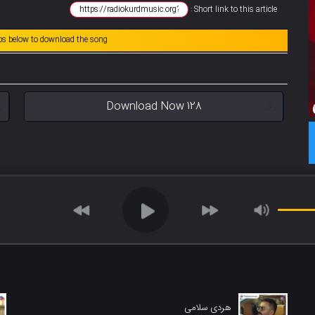
Short link to this article :
abs below to download the song
Download Now 128
هردی سلامی