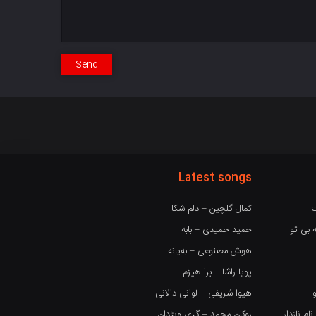
Send
Latest songs
ت
کمال گلچین – دلم شکا
 بی تو
حمید حمیدی – بابه
هوش مصنوعی – بەیانە
پویا راشا – برا هیزم
هیوا شریفی – لوانی دالانی
 نازدار
روکان محمد – گری ویژدان