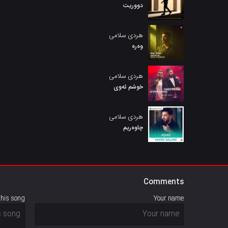
دووریت
هردی سلامی
وەرە
هردی سلامی
خوشم ئەوی
هردی سلامی
چاوەریم
Comments
this song
Your name