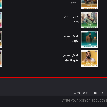
یا هەلا
هردی سلامی
وەرە
هردی سلامی
ئالوده
هردی سلامی
ناوی عەشق
What do you think about 