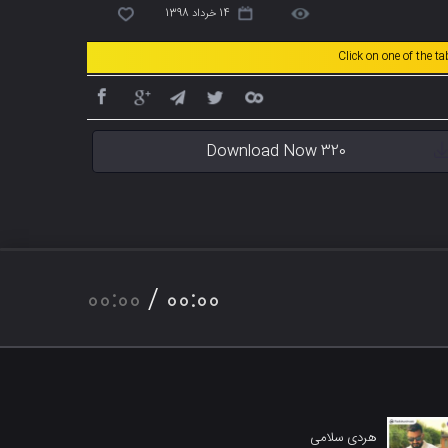
14 خرداد 1398
Click on one of the t
Download Now 320
00:00
/
00:00
هردی سلامی