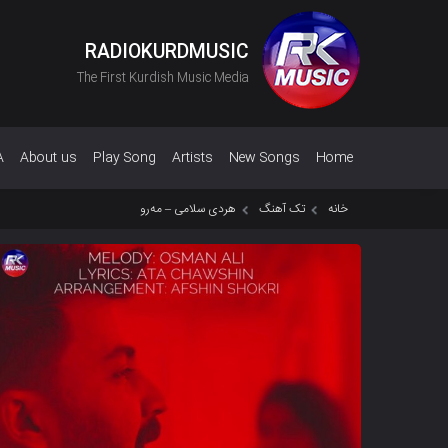
RADIOKURDMUSIC
The First Kurdish Music Media
A
About us
Play Song
Artists
New Songs
Home
خانه
تک آهنگ
هردی سلامی – مەرو