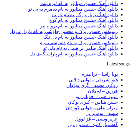
دانلود آهنگ حسین میناپور به نام لیره نیت
دانلود آهنگ حسین میناپور به نام دەمرم بە بی تو
دانلود آهنگ بریار رزگار به نام ناز ناز
دانلود آهنگ حسین میناپور به نام کوچ
دانلود آهنگ حسین میناپور به نام بروام نبو
ریمیکس حسن زیرک و محسن چاوشی به نام نازدار نازدار
دانلود آهنگ حسین میناپور به نام دل تنگ
ریمیکس حسن زیرک به نام دەترسم بمرم
دانلود آهنگ طاهر ابراهیمی به نام دلی تو
دانلود آهنگ حسین میناپور به نام پاراستگەی دل
Latest songs
پویا راشا – برا هیزم
هیوا شریفی – لوانی دالانی
روکان محمد – گری ویژدان
فرزین – لەملان
متین آهنی – خەیالی تو
حسن هیاس – کیژی بوکان
میران علی – جوانی کوردان
سهند – نەمانزانی
عزیز ویسی – قژ لوول
گەشتیار کاوە – شەو و روژ