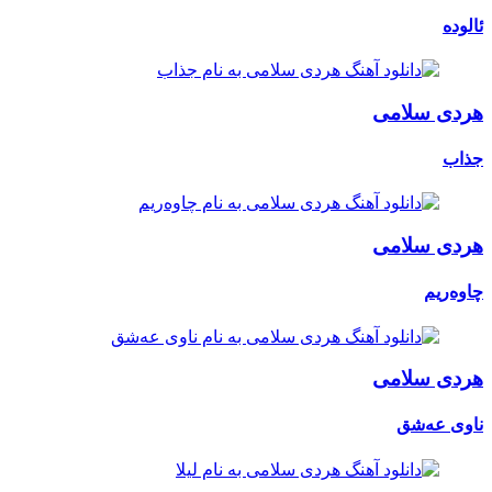
ئالوده
هردی سلامی
جذاب
هردی سلامی
چاوەریم
هردی سلامی
ناوی عەشق