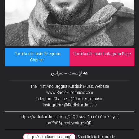
Radiokurdmusic Telegram
Radiokurdmusic Instagram Page
Channel
هه لویست – سپاس
The Frist And Biggist Kurdish Music Website
www.Radiokurdmusic.com
Telegram Channel : @Radiokurdmusic
Instagram : @Radiokurdmusic
[QR size="100x100" link="yes"]https://radiokurdmusic.org/?
p=3911&preview=true[/QR]
Short link to this article :