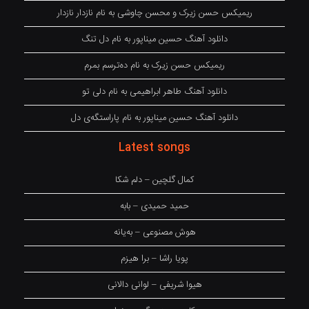
ریمیکس حسن زیرک و محسن چاوشی به نام نازدار نازدار
دانلود آهنگ حسین میناپور به نام دل تنگ
ریمیکس حسن زیرک به نام دەترسم بمرم
دانلود آهنگ طاهر ابراهیمی به نام دلی تو
دانلود آهنگ حسین میناپور به نام پاراستگەی دل
Latest songs
کمال گلچین – دلم شکا
حمید حمیدی – بابه
هوش مصنوعی – بەیانە
پویا راشا – برا هیزم
هیوا شریفی – لوانی دالانی