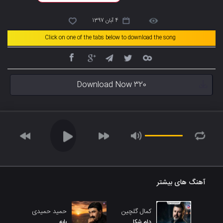
4 آبان 1397
Click on one of the tabs below to download the song
Download Now 320
آهنگ های بیشتر
کمال گلچین
حمید حمیدی
دلم شکا
بابه