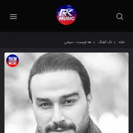
خانه
تک آهنگ
هه لویست – سپاس