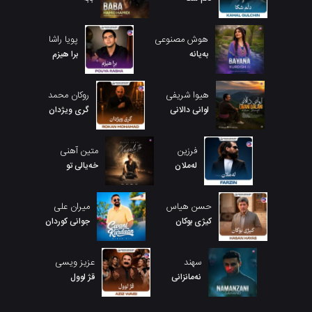
هوش مصنوعی
پویا راشا
بەیانە
برا هیزم
هیوا شریفی
روکان محمد
لوانی دالانی
گری ویژدان
فرزین
متین آهنی
لەملان
خەیالی تو
حسن هیاس
میران علی
کیژی بوکان
جوانی کوردان
سهند
عزیز ویسی
نەمانزانی
قژ لوول