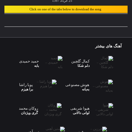
25 خرداد 1397
Click on one of the tabs below to download the song
آهنگ های بیشتر
کمال گلچین
حمید حمیدی
دلم شکا
بابه
هوش مصنوعی
پویا راشا
بەیانە
برا هیزم
هیوا شریفی
روکان محمد
لوانی دالانی
گری ویژدان
فرزین
متین آهنی