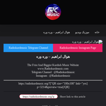
خانه
موزیک ویدیو
هوال ابراهیم – وره وره
Radiokurdmusic Telegram Channel
Radiokurdmusic Instagram Page
هوال ابراهیم – وره وره
The Frist And Biggist Kurdish Music Website
www.Radiokurdmusic.com
Telegram Channel : @Radiokurdmusic
Instagram : @Radiokurdmusic
[QR size="100x100" link="yes"]https://radiokurdmusic.org/?
p=3214&preview=true[/QR]
Short link to this article :