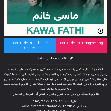
Radiokurdmusic Telegram
Radiokurdmusic Instagram Page
Channel
کاوه فتحی – ماسی خانم
آهنگ جدید کاوه فتحی به نام « ماسی خانم » هم اکنون به صورت انحصاری از رسانه
رادیوکوردموزیک پخش شد و در دسترس می باشد جهت دانلود و شنیدن این آهنگ با کیفیت
های ۱۲۸ و ۳۲۰ می توانید روی یکی از تب های زیر کلیک کنید تا آهنگ دانلود شود همچنین
برای دانلود تازه ترین آهنگ ها میتوانید عضو
کانال تلگرام
رسانه هنری رادیوکوردموزیک باشید
یا به یوتیوب ما مراجعه کنید.
رادیوکوردموزیک بروزترین رسانه هنری پخش تازەترین آثار هنرمندان کردستان
کانال تلگرام : t.me/radiokurdmusic
اینستاگرام : www.instagram.com/Radiokurdmusic