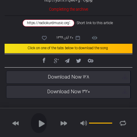
یوتیوب : http://yun.ir/rqwe7g
Completing the archive
Short link to this article :
20 آبان 1399
Click on one of the tabs below to download the song
Download Now 128
Download Now 320