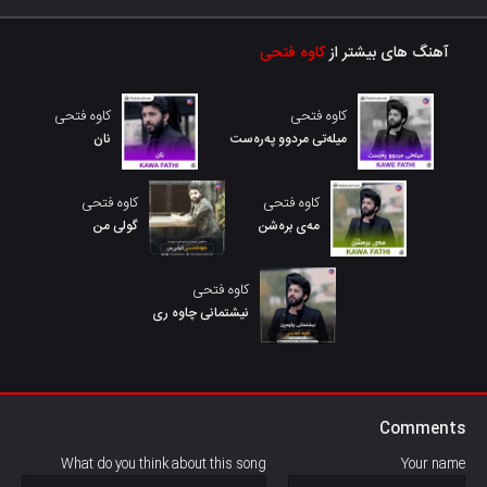
آهنگ های بیشتر از
کاوه فتحی
کاوه فتحی
کاوه فتحی
میلەتی مردوو پەرەست
نان
کاوه فتحی
کاوه فتحی
مەی برەشن
گولی من
کاوه فتحی
نیشتمانی چاوه ری
Comments
What do you think about this song
Your name