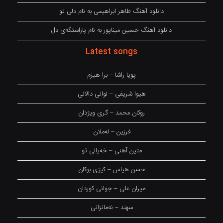
دانلود آهنگ طاهر ابراهیمی به نام دلی تو
دانلود آهنگ حسین میناپور به نام پاراستگەی دل
Latest songs
پویا راشا – برا هیزم
هیوا شریفی – لوانی دالانی
روکان محمد – گری ویژدان
فرزین – لەملان
متین آهنی – خەیالی تو
حسن هیاس – کیژی بوکان
میران علی – جوانی کوردان
سهند – نەمانزانی