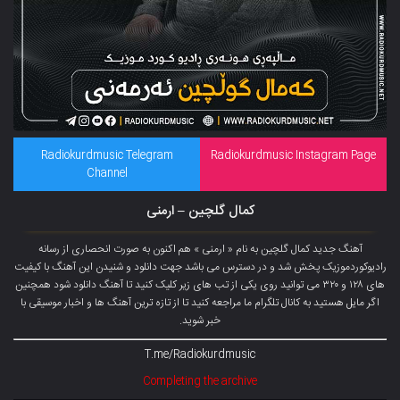
Radiokurdmusic Telegram
Radiokurdmusic Instagram Page
Channel
کمال گلچین – ارمنی
آهنگ جدید کمال گلچین به نام « ارمنی » هم اکنون به صورت انحصاری از رسانه
رادیوکوردموزیک پخش شد و در دسترس می باشد جهت دانلود و شنیدن این آهنگ با کیفیت
های ۱۲۸ و ۳۲۰ می توانید روی یکی از تب های زیر کلیک کنید تا آهنگ دانلود شود همچنین
اگر مایل هستید به کانال تلگرام ما مراجعه کنید تا از تازه ترین آهنگ ها و اخبار موسیقی با
خبر شوید.
T.me/Radiokurdmusic
Completing the archive