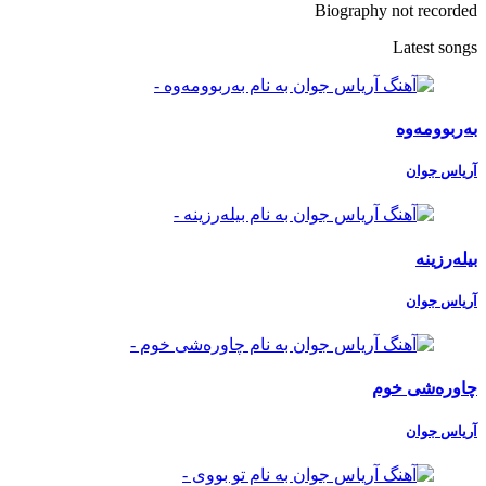
Biography not recorded
Latest songs
بەربوومەوە
آریاس جوان
بیلەرزینە
آریاس جوان
چاورەشی خوم
آریاس جوان