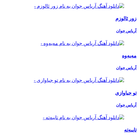
زور ئالوزم
آریاس جوان
مەیەوە
آریاس جوان
تو جیاوازی
آریاس جوان
تایبەتە