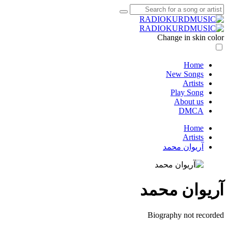
Change in skin color
Home
New Songs
Artists
Play Song
About us
DMCA
Home
Artists
آریوان محمد
آریوان محمد
Biography not recorded