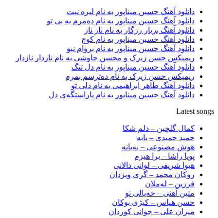
دانلود آهنگ حسین میناپور به نام لیره نیت
دانلود آهنگ حسین میناپور به نام دەمرم بە بی تو
دانلود آهنگ بریار رزگار به نام ناز ناز
دانلود آهنگ حسین میناپور به نام کوچ
دانلود آهنگ حسین میناپور به نام بروام نبو
ریمیکس حسن زیرک و محسن چاوشی به نام نازدار نازدار
دانلود آهنگ حسین میناپور به نام دل تنگ
ریمیکس حسن زیرک به نام دەترسم بمرم
دانلود آهنگ طاهر ابراهیمی به نام دلی تو
دانلود آهنگ حسین میناپور به نام پاراستگەی دل
Latest songs
کمال گلچین – دلم شکا
حمید حمیدی – بابه
هوش مصنوعی – بەیانە
پویا راشا – برا هیزم
هیوا شریفی – لوانی دالانی
روکان محمد – گری ویژدان
فرزین – لەملان
متین آهنی – خەیالی تو
حسن هیاس – کیژی بوکان
میران علی – جوانی کوردان