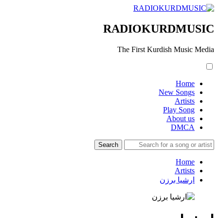
RADIOKURDMUSIC
The First Kurdish Music Media
Home
New Songs
Artists
Play Song
About us
DMCA
Home
Artists
ارشیا برزن