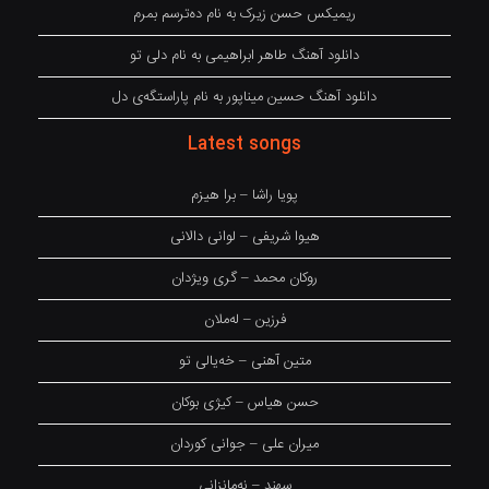
ریمیکس حسن زیرک به نام دەترسم بمرم
دانلود آهنگ طاهر ابراهیمی به نام دلی تو
دانلود آهنگ حسین میناپور به نام پاراستگەی دل
Latest songs
پویا راشا – برا هیزم
هیوا شریفی – لوانی دالانی
روکان محمد – گری ویژدان
فرزین – لەملان
متین آهنی – خەیالی تو
حسن هیاس – کیژی بوکان
میران علی – جوانی کوردان
سهند – نەمانزانی