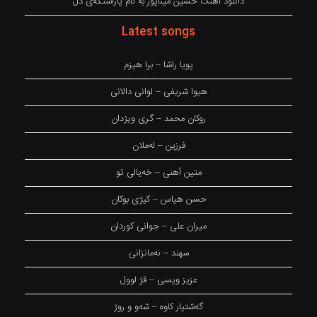
دانلود آهنگ حسین میناپور به نام پاراستگەی دل
Latest songs
پویا راشا – برا هیزم
هیوا شریفی – لوانی دالانی
روکان محمد – گری ویژدان
فرزین – لەملان
متین آهنی – خەیالی تو
حسن هیاس – کیژی بوکان
میران علی – جوانی کوردان
سهند – نەمانزانی
عزیز ویسی – قژ لوول
گەشتیار کاوە – شەو و روژ