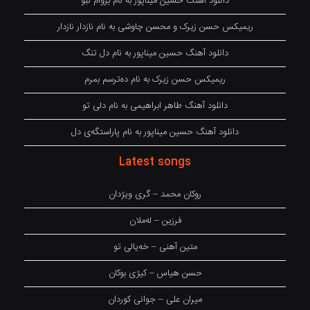
دانلود آهنگ حسین میناپور به نام بروام نبو
ریمیکس حسن زیرک و محسن چاوشی به نام نازدار نازدار
دانلود آهنگ حسین میناپور به نام دل تنگ
ریمیکس حسن زیرک به نام دەترسم بمرم
دانلود آهنگ طاهر ابراهیمی به نام دلی تو
دانلود آهنگ حسین میناپور به نام پاراستگەی دل
Latest songs
روکان محمد – گری ویژدان
فرزین – لەملان
متین آهنی – خەیالی تو
حسن هیاس – کیژی بوکان
میران علی – جوانی کوردان