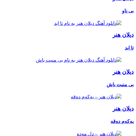
بی ناو
دیلان هنر
تا ابد
دیلان هنر
بی منیت باش
دیلان هنر
یەکەم دەقە