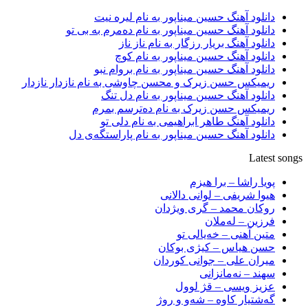
دانلود آهنگ حسین میناپور به نام لیره نیت
دانلود آهنگ حسین میناپور به نام دەمرم بە بی تو
دانلود آهنگ بریار رزگار به نام ناز ناز
دانلود آهنگ حسین میناپور به نام کوچ
دانلود آهنگ حسین میناپور به نام بروام نبو
ریمیکس حسن زیرک و محسن چاوشی به نام نازدار نازدار
دانلود آهنگ حسین میناپور به نام دل تنگ
ریمیکس حسن زیرک به نام دەترسم بمرم
دانلود آهنگ طاهر ابراهیمی به نام دلی تو
دانلود آهنگ حسین میناپور به نام پاراستگەی دل
Latest songs
پویا راشا – برا هیزم
هیوا شریفی – لوانی دالانی
روکان محمد – گری ویژدان
فرزین – لەملان
متین آهنی – خەیالی تو
حسن هیاس – کیژی بوکان
میران علی – جوانی کوردان
سهند – نەمانزانی
عزیز ویسی – قژ لوول
گەشتیار کاوە – شەو و روژ