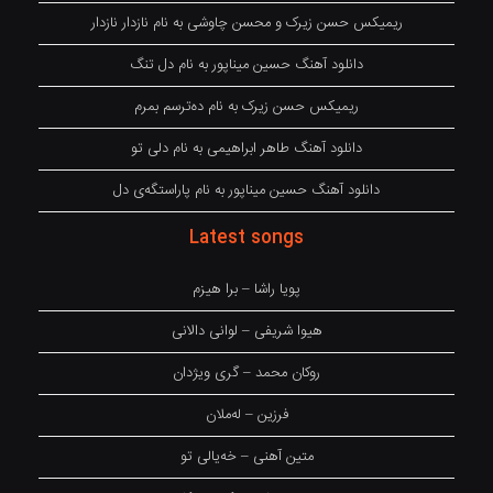
ریمیکس حسن زیرک و محسن چاوشی به نام نازدار نازدار
دانلود آهنگ حسین میناپور به نام دل تنگ
ریمیکس حسن زیرک به نام دەترسم بمرم
دانلود آهنگ طاهر ابراهیمی به نام دلی تو
دانلود آهنگ حسین میناپور به نام پاراستگەی دل
Latest songs
پویا راشا – برا هیزم
هیوا شریفی – لوانی دالانی
روکان محمد – گری ویژدان
فرزین – لەملان
متین آهنی – خەیالی تو