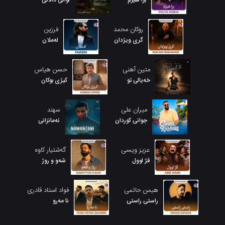
برا هیزم
لوانی دالانی
روکان محمد
فرزین
گری ویژدان
لەملان
متین آهنی
حسن هیاس
خەیالی تو
کیژی بوکان
میران علی
سهند
جوانی کوردان
نەمانزانی
عزیز ویسی
گەشتیار کاوە
قژ لوول
شەو و روژ
هیمن حاتمی
فواد استاد قادری
راستی راستی
نا مەرو