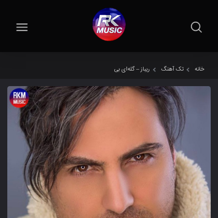
خانه
تک آهنگ
ریباز – گلەای بی