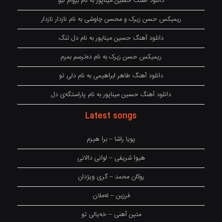
دانلود آهنگ حسین میناپور به نام بروام نبو
ریمیکس حسن زیرک و محسن چاوشی به نام نازدار نازدار
دانلود آهنگ حسین میناپور به نام دل تنگ
ریمیکس حسن زیرک به نام دەترسم بمرم
دانلود آهنگ طاهر ابراهیمی به نام دلی تو
دانلود آهنگ حسین میناپور به نام پاراستگەی دل
Latest songs
پویا راشا – برا هیزم
هیوا شریفی – لوانی دالانی
روکان محمد – گری ویژدان
فرزین – لەملان
متین آهنی – خەیالی تو