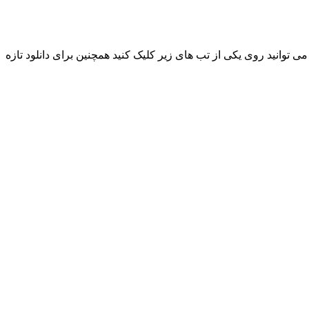
هنگ جدیده گوران صالح به نام « گەریان » هم اکنون به صورت انحصاری پخش شد، جهت دانلود و شنیدن این آهنگ با کیفیت های ۱۲۸ و ۳۲۰ می توانید روی یکی از تب های زیر کلیک کنید همچنین برای دانلود تازه