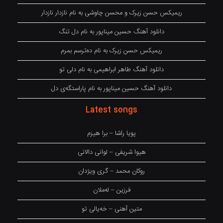
ریمیکس حسن زیرک و محسن چاوشی به نام نازدار نازدار
دانلود آهنگ حسین میناپور به نام دل تنگ
ریمیکس حسن زیرک به نام دەترسم بمرم
دانلود آهنگ طاهر ابراهیمی به نام دلی تو
دانلود آهنگ حسین میناپور به نام پاراستگەی دل
Latest songs
پویا راشا – برا هیزم
هیوا شریفی – لوانی دالانی
روکان محمد – گری ویژدان
فرزین – لەملان
متین آهنی – خەیالی تو