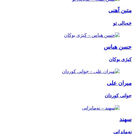
متین آهنی
خەیالی تو
حسن هیاس
کیژی بوکان
میران علی
جوانی کوردان
سهند
نەمانزانی