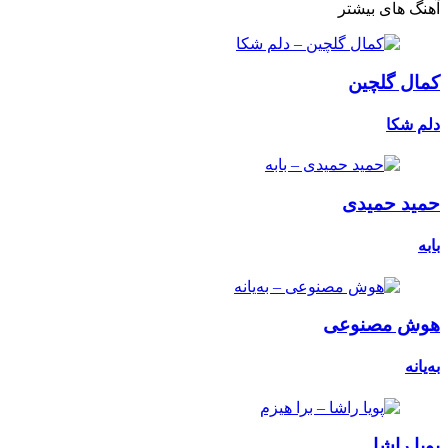
آهنگ های بیشتر
کمال گلچین
دلم شکا
حمید حمیدی
بابه
هوش مصنوعی
بەیانە
پویا راشا