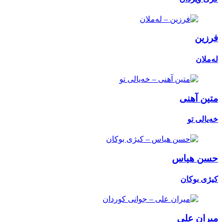
فرزین
لەملان
متین آهنی
خەیالی تو
حسن هیاس
کیژی بوکان
میران علی