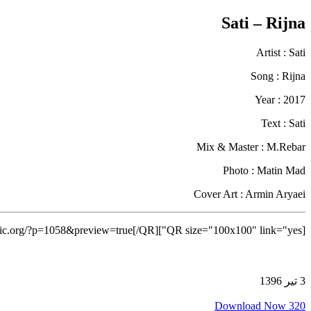
Sati – Rijna
Artist : Sati
Song : Rijna
Year : 2017
Text : Sati
Mix & Master : M.Rebar
Photo : Matin Mad
Cover Art : Armin Aryaei
[QR size="100x100" link="yes"]http://radiokurdmusic.org/?p=1058&preview=true[/QR]
3 تیر 1396
Download Now 320