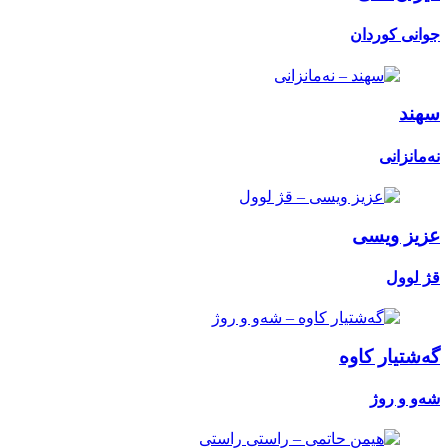
جوانی کوردان
سهند
نەمانزانی
عزیز ویسی
قژ لوول
گەشتیار کاوە
شەو و روژ